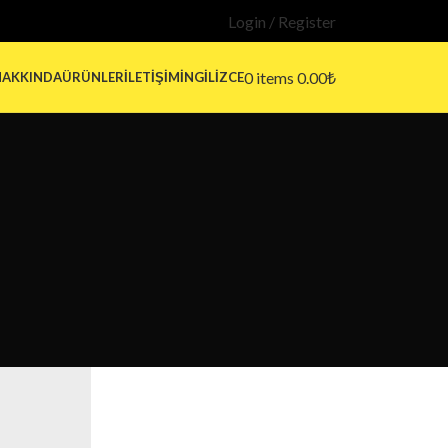
Login / Register
0
items
0.00
₺
 HAKKINDA
ÜRÜNLER
İLETIŞIM
İNGILIZCE