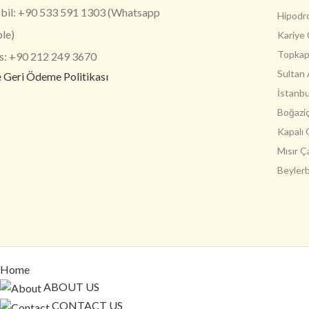
il: +90 533 591 1303 (Whatsapp
Hipodr
ble)
Kariye 
Topkapı
s: +90 212 249 3670
Sultan
e Geri Ödeme Politikası
İstanbu
Boğaziç
Kapalı 
Mısır Ç
Beylerb
Home
ABOUT US
CONTACT US