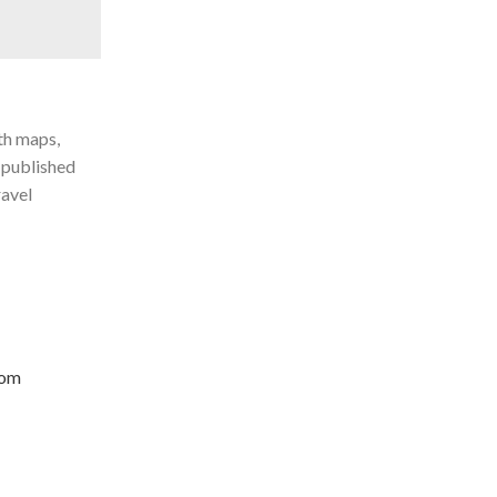
th maps,
d published
ravel
com