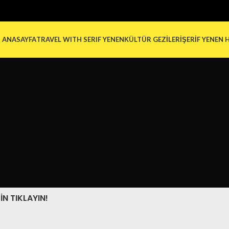
ANASAYFA
TRAVEL WITH SERIF YENEN
KÜLTÜR GEZILERI
ŞERIF YENEN
IN TIKLAYIN!