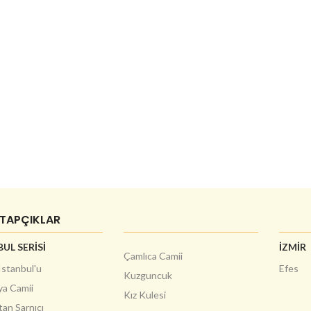
İTAPÇIKLAR
UL SERİSİ
İZMİR
Çamlıca Camii
Istanbul'u
Efes
Kuzguncuk
ya Camii
Kız Kulesi
an Sarnıcı