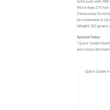
Softcover with 488
More than 275 full-
Dimensions (in inche
(in centimeters) 16.
Weight 325 grams /
Special Sales
“Quick Guide Istanbu
and corporate impri
Quick Guide Is