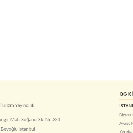
QG K
Turizm Yayıncılık
İSTANB
Bizans 
angir Mah. Soğancı Sk. No:3/3
Ayasof
Beyoğlu Istanbul
Yerebat