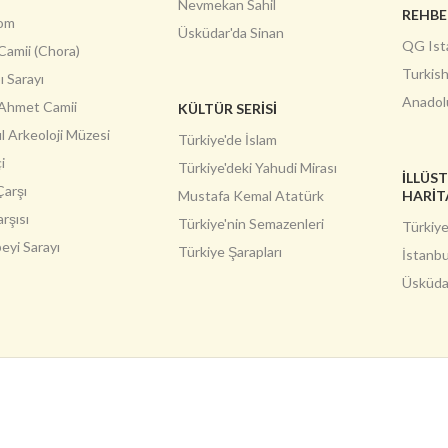
Nevmekan Sahil
REHBE
om
Üsküdar'da Sinan
QG Ist
Camii (Chora)
Turkis
 Sarayı
Anadol
 Ahmet Camii
KÜLTÜR SERİSİ
l Arkeoloji Müzesi
Türkiye'de İslam
i
Türkiye'deki Yahudi Mirası
İLLÜS
Çarşı
Mustafa Kemal Atatürk
HARIT
arşısı
Türkiye'nin Semazenleri
Türkiye
eyi Sarayı
Türkiye Şarapları
İstanbu
Üsküdar