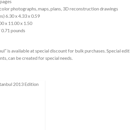
 pages
color photographs, maps, plans, 3D reconstruction drawings
s) 6.30 x 4.33 x 0.59
00 x 11.00 x 1.50
 0.71 pounds
l” is available at special discount for bulk purchases. Special edit
nts, can be created for special needs.
tanbul 2013 Edition