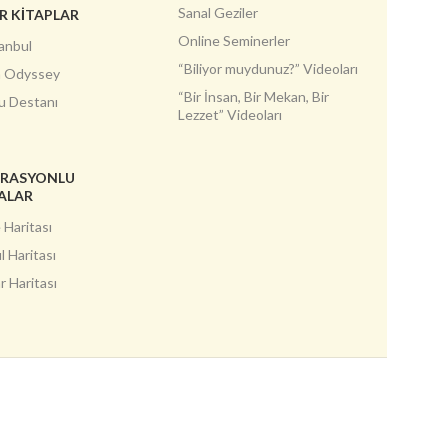
Sanal Geziler
R KİTAPLAR
Online Seminerler
anbul
“Biliyor muydunuz?” Videoları
h Odyssey
“Bir İnsan, Bir Mekan, Bir
u Destanı
Lezzet” Videoları
TRASYONLU
ALAR
 Haritası
l Haritası
 Haritası