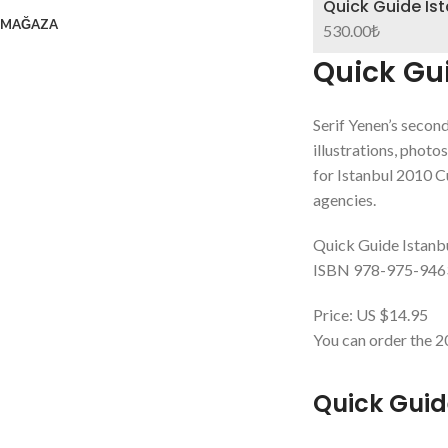
Quick Guide Is
MAĞAZA
530.00
₺
Quick Gu
Serif Yenen’s secon
illustrations, photo
for Istanbul 2010 Cu
agencies.
Quick Guide Istanb
ISBN 978-975-946
Price: US $14.95
You can order the 2
Quick Guid