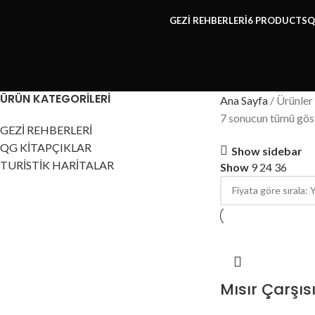
GEZİ REHBERLERİ
6 PRODUCTS
Q
ÜRÜN KATEGORILERI
Ana Sayfa
Ürünler 
7 sonucun tümü göst
GEZİ REHBERLERİ
QG KİTAPÇIKLAR
Show sidebar
TURİSTİK HARİTALAR
Show
9
24
36
Mısır Çarşıs