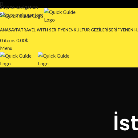
Skip to navigation
Skip to main content
ANASAYFA
TRAVEL WITH SERIF YENEN
KÜLTÜR GEZILERI
ŞERIF YENEN 
0
items
0.00
₺
Menu
İs