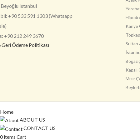
Beyoğlu Istanbul
Yerebat
il: +90 533 591 1303 (Whatsapp
Hipodr
ble)
Kariye 
Topkapı
s: +90 212 249 3670
Sultan
e Geri Ödeme Politikası
İstanbu
Boğaziç
Kapalı 
Mısır Ç
Beylerb
Home
ABOUT US
CONTACT US
0
items
Cart