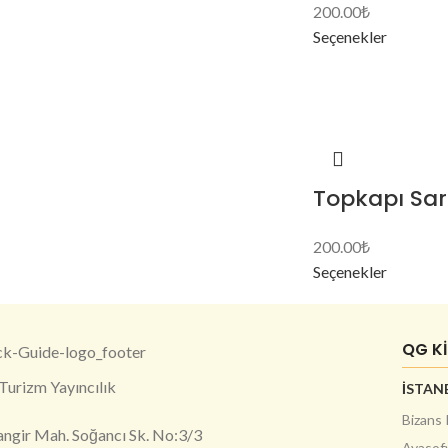
200.00
₺
Seçenekler
Topkapı Sar
200.00
₺
Seçenekler
QG K
Turizm Yayıncılık
İSTANB
Bizans 
angir Mah. Soğancı Sk. No:3/3
Ayasof