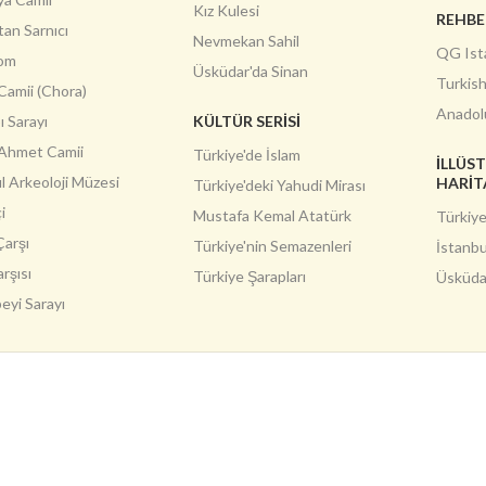
Kız Kulesi
REHBE
an Sarnıcı
Nevmekan Sahil
QG Ist
om
Üsküdar'da Sinan
Turkis
Camii (Chora)
Anadol
 Sarayı
KÜLTÜR SERİSİ
 Ahmet Camii
Türkiye'de İslam
İLLÜS
l Arkeoloji Müzesi
HARIT
Türkiye'deki Yahudi Mirası
i
Mustafa Kemal Atatürk
Türkiye
Çarşı
Türkiye'nin Semazenleri
İstanbu
arşısı
Türkiye Şarapları
Üsküdar
eyi Sarayı