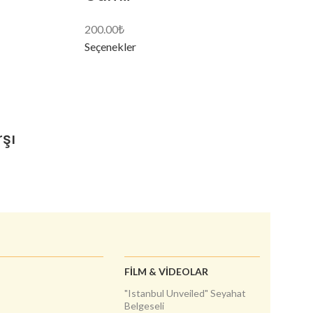
200.00
₺
Seçenekler
şı
FILM & VIDEOLAR
"Istanbul Unveiled" Seyahat
Belgeseli