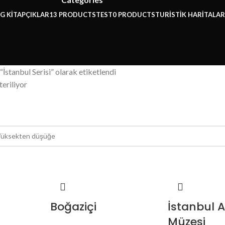
G KİTAPÇIKLAR
13 PRODUCTS
TEST
0 PRODUCTS
TURİSTİK HARİTALAR
“İstanbul Serisi” olarak etiketlendi
eriliyor
ı
Boğaziçi
İstanbul A
Müzesi