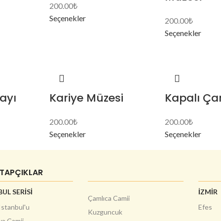
200.00
₺
Seçenekler
200.00
₺
Seçenekler
ayı
Kariye Müzesi
Kapalı Çar
200.00
₺
200.00
₺
Seçenekler
Seçenekler
İTAPÇIKLAR
UL SERİSİ
İZMİR
Çamlıca Camii
Istanbul'u
Efes
Kuzguncuk
ya Camii