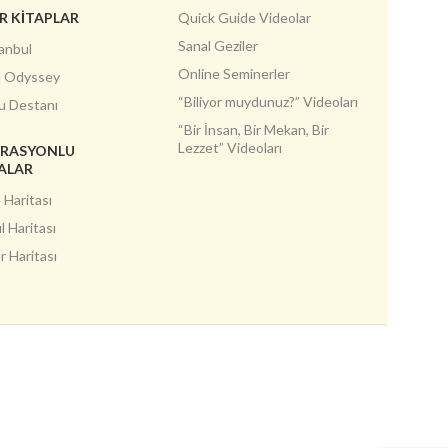
R KİTAPLAR
Quick Guide Videolar
Sanal Geziler
anbul
Online Seminerler
h Odyssey
“Biliyor muydunuz?” Videoları
u Destanı
“Bir İnsan, Bir Mekan, Bir
Lezzet” Videoları
TRASYONLU
ALAR
 Haritası
l Haritası
 Haritası